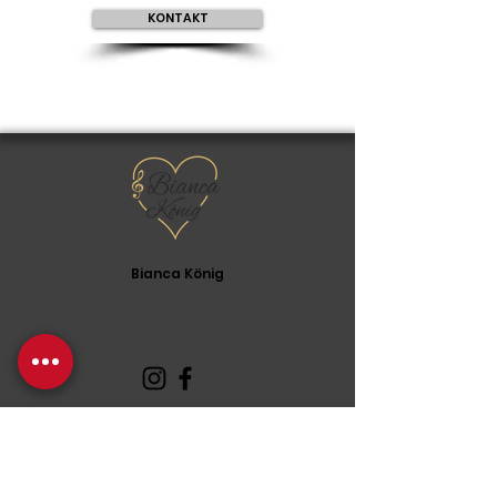
KONTAKT
Bianca König
Musicaldarstellerin | Sängerin | Hochzeitssängerin
Telefon:
+49 173 8782152
E-Mail:
biancakoenig.saengerin@gmail.com