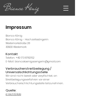
Impressum
Bianca König
Bianca König - Hochzeitssängerin
Wedemarkstraße 28
30900 Wedemark
Kontakt
Telefon:
+49 173 8782152
E-Mail: biancakoenig.saengerin@gmail.com
Verbraucherstreitbeilegung /
Universalschlichtungsstelle
Wir sind nicht bereit oder verpflichtet, an
Streitbeilegungsverfahren vor einer
Verbraucherschlichtungsstelle teilzunehmen.
Quelle:
e-recht24.de